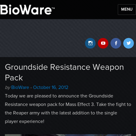
MENU
BioWare Blog
Instagram
YouTube
Faceb
T
Groundside Resistance Weapon
Pack
Author
Posted
by
BioWare
-
October 16, 2012
-
on
Today we are pleased to announce the Groundside
Resistance weapon pack for Mass Effect 3. Take the fight to
the Reaper army with the latest addition to the single
player experience!