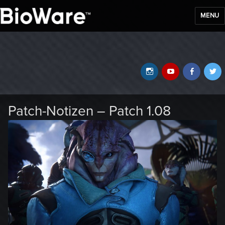
MENU
BioWare Blog
Instagram
YouTube
Faceb
T
Patch-Notizen – Patch 1.08