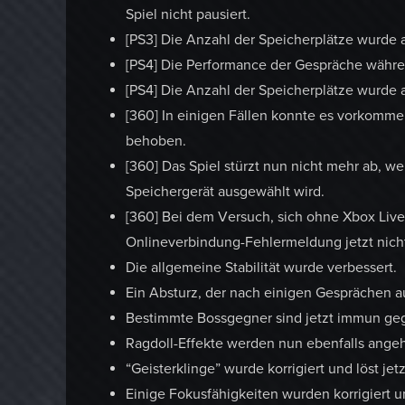
Spiel nicht pausiert.
[PS3] Die Anzahl der Speicherplätze wurde 
[PS4] Die Performance der Gespräche währen
[PS4] Die Anzahl der Speicherplätze wurde 
[360] In einigen Fällen konnte es vorkomme
behoben.
[360] Das Spiel stürzt nun nicht mehr ab, 
Speichergerät ausgewählt wird.
[360] Bei dem Versuch, sich ohne Xbox Live
Onlineverbindung-Fehlermeldung jetzt nich
Die allgemeine Stabilität wurde verbessert.
Ein Absturz, der nach einigen Gesprächen 
Bestimmte Bossgegner sind jetzt immun geg
Ragdoll-Effekte werden nun ebenfalls angeh
“Geisterklinge” wurde korrigiert und löst je
Einige Fokusfähigkeiten wurden korrigiert 