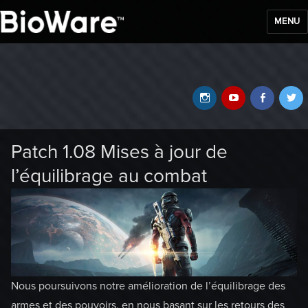
MENU
BioWare Blog
Instagram
YouTube
Faceb
T
Patch 1.08 Mises à jour de
l’équilibrage au combat
Nous poursuivons notre amélioration de l’équilibrage des
armes et des pouvoirs, en nous basant sur les retours des