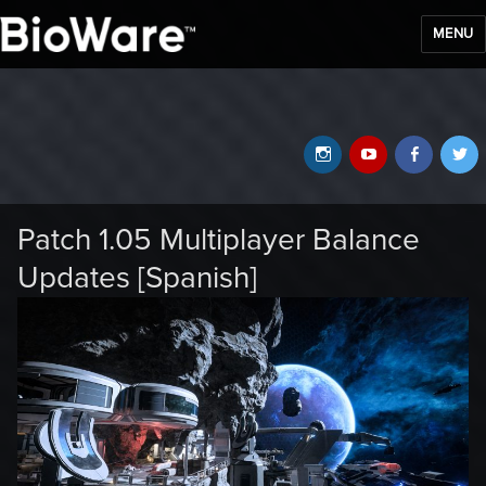
MENU
BioWare Blog
Instagram
YouTube
Faceb
T
Patch 1.05 Multiplayer Balance
Updates [Spanish]