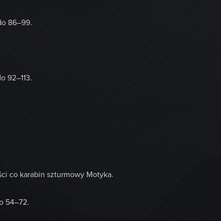
do 86–99.
o 92–113.
ści co karabin szturmowy Motyka.
o 54–72.