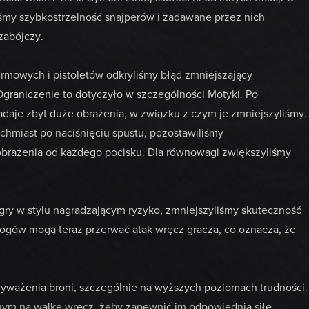
iśmy szybkostrzelność snajperów i zadawane przez nich
zabójczy.
rmowych i pistoletów odkryliśmy błąd zmniejszający
Ograniczenie to dotyczyło w szczególności Motyki. Po
zadaje zbyt duże obrażenia, w związku z czym je zmniejszyliśmy.
ychmiast po naciśnięciu spustu, pozostawiliśmy
 obrażenia od każdego pocisku. Dla równowagi zwiększyliśmy
ry w stylu nagradzającym ryzyko, zmniejszyliśmy skuteczność
rogów mogą teraz przerwać atak wręcz gracza, co oznacza, że
yważenia broni, szczególnie na wyższych poziomach trudności.
nym na walkę wręcz, żeby zapewnić im odpowiednią siłę