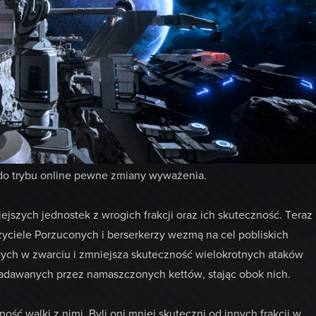
 do trybu online pewne zmiany wyważenia.
ejszych jednostek z wrogich frakcji oraz ich skuteczność. Teraz
yciele Porzuconych i berserkerzy wezmą na cel pobliskich
cych w zwarciu i zmniejsza skuteczność wielokrotnych ataków
zadawanych przez namaszczonych kettów, stając obok nich.
ść walki z nimi. Byli oni mniej skuteczni od innych frakcji w