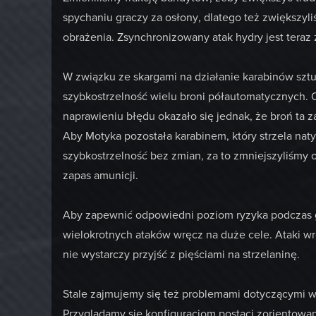
spychaniu graczy za osłony, dlatego też zwiększyl
obrażenia. Zsynchronizowany atak hydry jest teraz 
W związku ze skargami na działanie karabinów sztu
szybkostrzelność wielu broni półautomatycznych. 
naprawieniu błędu okazało się jednak, że broń ta 
Aby Motyka pozostała karabinem, który strzela nat
szybkostrzelność bez zmian, za to zmniejszyliśmy
zapas amunicji.
Aby zapewnić odpowiedni poziom ryzyka podczas g
wielokrotnych ataków wręcz na duże cele. Ataki w
nie wystarczy przyjść z pięściami na strzelaninę.
Stale zajmujemy się też problemami dotyczącymi w
Przyglądamy się konfiguracjom postaci zorientowa