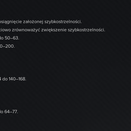
siągnięcie założonej szybkostrzelności.
ciowo zrównoważyć zwiększenie szybkostrzelności.
do 50–63.
60–200.
4 do 140–168.
do 64–77.