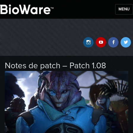
MENU
BioWare Blog
Instagram
YouTube
Faceb
T
Notes de patch – Patch 1.08