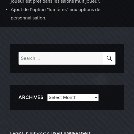
joueur est prêt dans les salons multijoueur.
Ajout de l’option “lumières” aux options de
personnalisation.
SEARC
Search
for:
Archives
ARCHIVES
LEGAL & PRIVACY
USER AGREEMENT