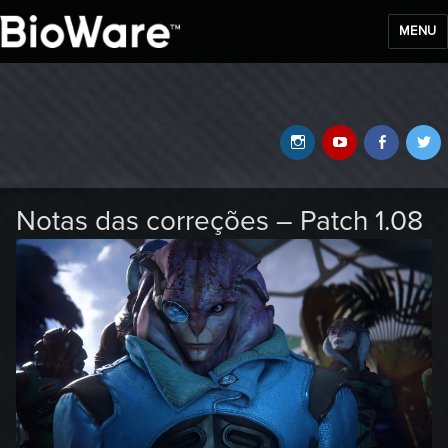
MENU
BioWare Blog
Instagram
YouTube
Faceb
T
Notas das correções – Patch 1.08