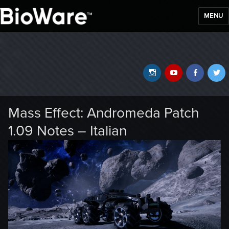
MENU
BioWare Blog
Instagram
YouTube
Faceb
T
Mass Effect: Andromeda Patch
1.09 Notes – Italian