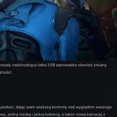
romeda
, nadchodząca łatka 1.08 wprowadza również zmiany
zności.
e postaci, dając wam większą kontrolę nad wyglądem waszego
wy, jedną męską i jedną kobiecą, a także nową karnację z