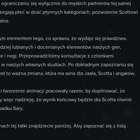
ograniczaniu się wyłącznie do męskich partnerów tej samej
rzegają płeć w dość płynnych kategoriach, pozwolenie Scottowi
alne.
nym elementem tego, co sprawia, że wydaje się prawdziwa.
ardziej lubianych i docenianych elementów naszych gier,
 i nogi. Przeprowadziliśmy konsultacje z członkami
ż w naszych własnych studiach. Po dokładnym zapoznaniu się
t to ważna zmiana, która ma sens dla Jaala, Scotta i angarów.
 i tworzenie animacji pracowały razem, by dopilnować, że
my więc nadzieję, że wynik końcowy będzie dla Scotta równie
padku Sary.
h tej łatki znajdziecie poniżej. Aby zapoznać się z listą