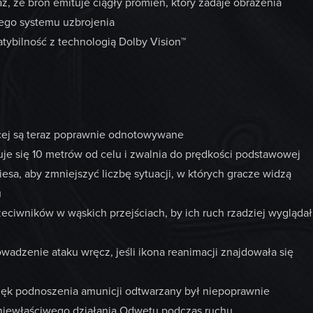
z, że broń emituje ciągły promień, który zadaje obrażenia
nego systemu uzbrojenia
ybilność z technologią Dolby Vision™
cej są teraz poprawnie odnotowywane
duje się 10 metrów od celu i zwalnia do prędkości podstawowej
sa, aby zmniejszyć liczbę sytuacji, w których gracze widzą
u
ciwników w wąskich przejściach, by ich ruch rzadziej wyglądał
wadzenie ataku wręcz, jeśli ikona reanimacji znajdowała się
ięk podnoszenia amunicji odtwarzany był niepoprawnie
 niewłaściwego działania Odwetu podczas ruchu