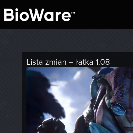
A look at story-based gaming
BioWare Blog
Lista zmian – łatka 1.08