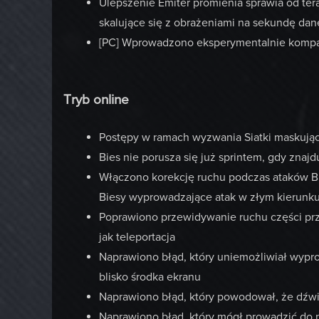
Ulepszenie Emiter promienia sprawia od tera
skalujące się z obrażeniami na sekundę da
[PC] Wprowadzono eksperymentalnie kompat
Tryb online
Postępy w ramach wyzwania Siatki maskują
Bies nie porusza się już sprintem, gdy znaj
Włączono korekcję ruchu podczas ataków Bie
Biesy wyprowadzające atak w złym kierunk
Poprawiono przewidywanie ruchu części prze
jak teleportacja
Naprawiono błąd, który uniemożliwiał wypro
blisko środka ekranu
Naprawiono błąd, który powodował, że dźw
Naprawiono błąd, który mógł prowadzić do