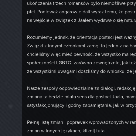
ukończenia trzech romansów było niemożliwe przy 
płci. Ponieważ angarowie dali wyraz temu, że post
na wejście w związek z Jaalem wydawało się natur
Rozumiemy jednak, że orientacja postaci jest waż
Związki z innymi członkami załogi to jeden z najb
chcieliśmy więc mieć pewność, że wszystko ma ręce
społeczności LGBTQ, zarówno zewnętrznie, jak te
ze wszystkimi uwagami doszliśmy do wniosku, że jes
Nasze zespoły odpowiedzialne za dialogi, redakcję
zmiana ta będzie miała sens dla postaci Jaala, ma
satysfakcjonujący i godny zapamiętania, jak w przy
Pełną listę zmian i poprawek wprowadzonych w ramac
zmian w innych językach, kliknij tutaj.