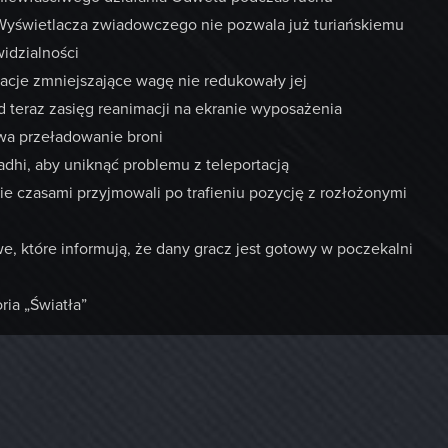
yświetlacza zwiadowczego nie pozwala już turiańskiemu
idzialności
kacje zmniejszające wagę nie redukowały jej
d teraz zasięg reanimacji na ekranie wyposażenia
ywa przeładowanie broni
adhi, aby uniknąć problemu z teleportacją
ie czasami przyjmowali po trafieniu pozycję z rozłożonymi
, które informują, że dany gracz jest gotowy w poczekalni
ria „Światła”