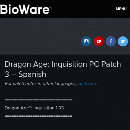
MENU
BioWare Blog
Instagram
YouTube
Faceb
T
Dragon Age: Inquisition PC Patch
3 – Spanish
For patch notes in other languages,
click here
=============================
Dragon Age™: Inquisition 1.03
=============================