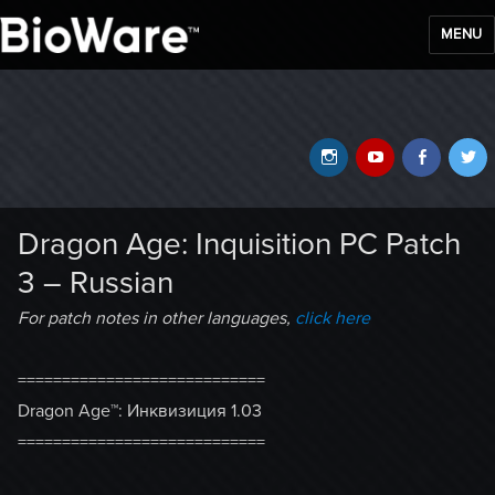
MENU
BioWare Blog
Instagram
YouTube
Faceb
T
Dragon Age: Inquisition PC Patch
3 – Russian
For patch notes in other languages,
click here
============================
Dragon Age™: Инквизиция 1.03
============================