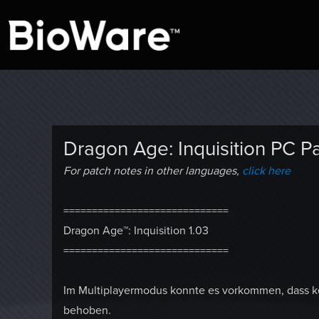
A look at story-based gaming
BioWare Blog
Dragon Age: Inquisition PC 
For patch notes in other languages,
click here
=============================
Dragon Age™: Inquisition 1.03
=============================
Im Multiplayermodus konnte es vorkommen, dass ke
behoben.