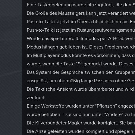
Eine Tastenbelegung wurde hinzugefügt, die den Sp
Die Größe des Mauszeigers kann jetzt verändert w
Push-to-Talk ist jetzt im Übersichtsbildschirm am E
Push-to-Talk ist jetzt im Rüstungsaufwertungsmenü
Wurde das Spiel im Vollbildmodus per Alt+Tab ver
Modus hängen geblieben ist. Dieses Problem wurd
Im Multiplayermodus konnte es vorkommen, dass 
wurde, wenn die Taste “9” gedrückt wurde. Diese
Das System der Gespräche zwischen den Gruppenmi
ausgelöst, um übermäßig lange Passagen ohne Ge
Die Taktische Ansicht wurde überarbeitet und wir
zentriert.
Einige Werkstoffe wurden unter “Pflanzen” angezeig
wurde behoben – sie sind nun unter “Andere” zu fi
Die KI verbündeter Magier wurde korrigiert. Sie ba
Die Anzeigeleisten wurden korrigiert und spiegeln