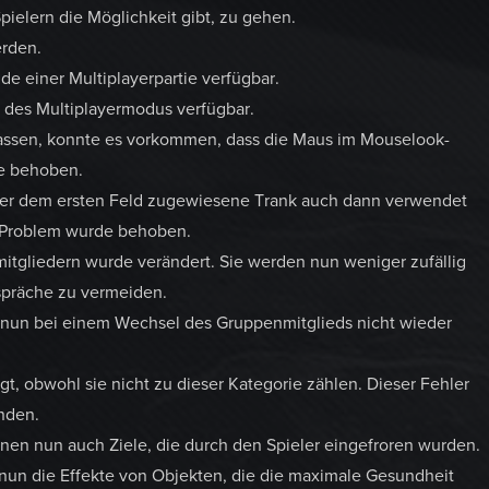
ielern die Möglichkeit gibt, zu gehen.
erden.
nde einer Multiplayerpartie verfügbar.
 des Multiplayermodus verfügbar.
lassen, konnte es vorkommen, dass die Maus im Mouselook-
e behoben.
der dem ersten Feld zugewiesene Trank auch dann verwendet
s Problem wurde behoben.
tgliedern wurde verändert. Sie werden nun weniger zufällig
spräche zu vermeiden.
d nun bei einem Wechsel des Gruppenmitglieds nicht wieder
t, obwohl sie nicht zu dieser Kategorie zählen. Dieser Fehler
nden.
nnen nun auch Ziele, die durch den Spieler eingefroren wurden.
 nun die Effekte von Objekten, die die maximale Gesundheit