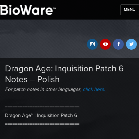
MENU
BioWare Blog
Instagram
YouTube
Faceb
T
Dragon Age: Inquisition Patch 6
Notes – Polish
For patch notes in other languages,
click here.
==============================
Dragon Age™ : Inquisition Patch 6
==============================