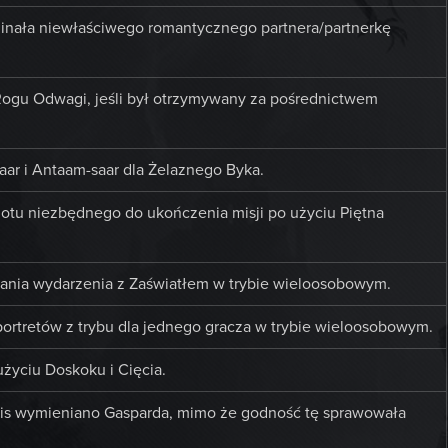
inała niewłaściwego romantycznego partnera/partnerkę
Rogu Odwagi, jeśli był otrzymywany za pośrednictwem
aar i Antaam-saar dla Żelaznego Byka.
otu niezbędnego do ukończenia misji po użyciu Piętna
wania wydarzenia z Zaświatłem w trybie wieloosobowym.
rtretów z trybu dla jednego gracza w trybie wieloosobowym.
życiu Doskoku i Cięcia.
lais wymieniano Gasparda, mimo że godność tę sprawowała