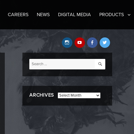
CAREERS
NEWS
DIGITAL MEDIA
PRODUCTS
Instagram
YouTube
Facebook
Twitter
SEARCH
Search
for:
ARCHIVES
Archives