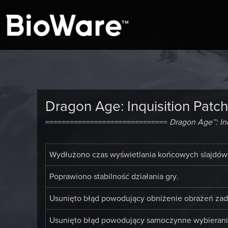
A look at story-based gaming
BioWare Blog
Dragon Age: Inquisition Patch
==============================
Dragon Age™: Inq
Wydłużono czas wyświetlania końcowych slajdów 
Poprawiono stabilność działania gry.
Usunięto błąd powodujący obniżenie obrażeń za
Usunięto błąd powodujący samoczynne wybierani