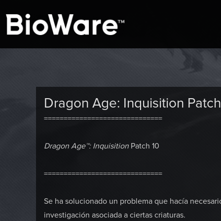
A look at story-based gaming
BioWare Blog
Dragon Age: Inquisition Patch
==============================
Dragon Age™: Inquisition
Patch 10
==============================
Se ha solucionado un problema que hacía necesari
investigación asociada a ciertas criaturas.