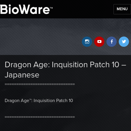
MENU
BioWare Blog
Instagram
YouTube
Faceb
T
Dragon Age: Inquisition Patch 10 –
Japanese
==============================
Dragon Age™: Inquisition Patch 10
==============================