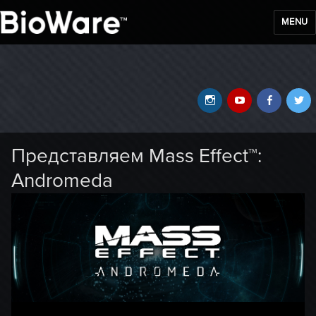
MENU
BioWare Blog
Instagram
YouTube
Faceb
T
Представляем Mass Effect™:
Andromeda