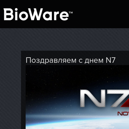
A look at story-based gaming
BioWare Blog
Поздравляем с днем N7